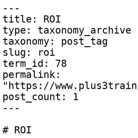
---

title: ROI

type: taxonomy_archive

taxonomy: post_tag

slug: roi

term_id: 78

permalink: 
"https://www.plus3train
post_count: 1

---

# ROI
